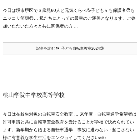
今日は堺市堺区で３歳児60人と元気くらべ💦
子ども👦も保護者🧑も
ニッコリ笑顔😊… 私たちにとっての最幸のご褒美となります。ご参
加いただいた方々と共に関係者の方 ...
記事を読む
子ども自転車教室2024③
桃山学院中学校高等学校
今日は在校生対象の自転車安全教室 … 来年度・自転車通学希望者は
許可申請と共に自転車安全教育を受けることが学校で決められてい
ます。新学期から始まる自転車通学…事故に遭わない・起こさない
様に有意義な学生生活をエンジョイしてください&#x ...