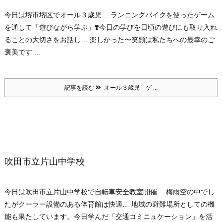
今日は堺市堺区でオール３歳児… ランニングバイクを使ったゲーム
を通して「遊びながら学ぶ」❣️今日の学びを日頃の遊びにも取り入れ
ることの大切さをお話し… 楽しかった〜笑顔は私たちへの最幸のご
褒美です ...
記事を読む
オール３歳児 ゲ ...
吹田市立片山中学校
今日は吹田市立片山中学校で自転車安全教室開催… 梅雨空の中でし
たがクーラー設備のある体育館は快適… 地域の避難場所としての機
能も果たしています。今日学んだ「交通コミニュケーション」を活