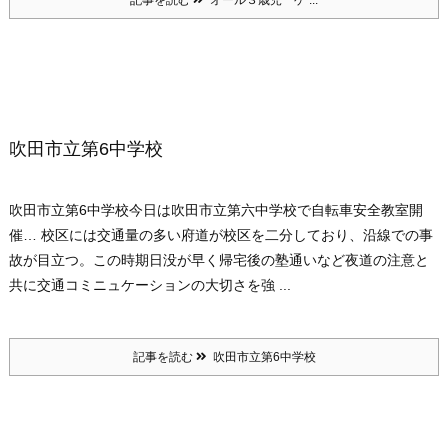
記事を読む
オール３歳児 ゲ ...
吹田市立第6中学校
吹田市立第6中学校
今日は吹田市立第六中学校で自転車安全教室開
催… 校区には交通量の多い府道が校区を二分しており、沿線での事
故が目立つ。この時期日没が早く帰宅後の塾通いなど夜道の注意と
共に交通コミニュケーションの大切さを強 ...
記事を読む
吹田市立第6中学校